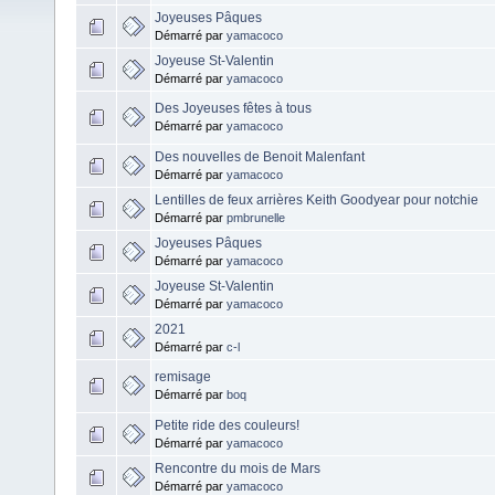
Joyeuses Pâques
Démarré par
yamacoco
Joyeuse St-Valentin
Démarré par
yamacoco
Des Joyeuses fêtes à tous
Démarré par
yamacoco
Des nouvelles de Benoit Malenfant
Démarré par
yamacoco
Lentilles de feux arrières Keith Goodyear pour notchie
Démarré par
pmbrunelle
Joyeuses Pâques
Démarré par
yamacoco
Joyeuse St-Valentin
Démarré par
yamacoco
2021
Démarré par
c-l
remisage
Démarré par
boq
Petite ride des couleurs!
Démarré par
yamacoco
Rencontre du mois de Mars
Démarré par
yamacoco