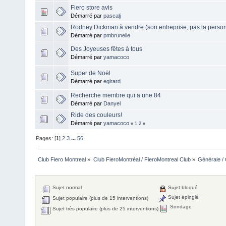
Fiero store avis
Démarré par
pascalj
Rodney Dickman à vendre (son entreprise, pas la perso
Démarré par
pmbrunelle
Des Joyeuses fêtes à tous
Démarré par
yamacoco
Super de Noël
Démarré par
egirard
Recherche membre qui a une 84
Démarré par
Danyel
Ride des couleurs!
Démarré par
yamacoco
«
1
2
»
Pages: [
1
]
2
3
...
56
Club Fiero Montreal
»
Club FieroMontréal / FieroMontreal Club
»
Générale /
Sujet normal
Sujet bloqué
Sujet épinglé
Sujet populaire (plus de 15 interventions)
Sondage
Sujet très populaire (plus de 25 interventions)