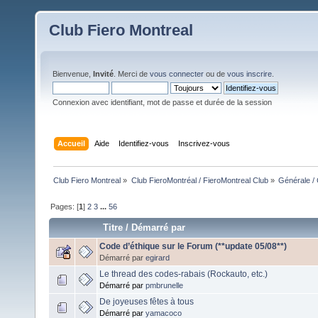
Club Fiero Montreal
Bienvenue,
Invité
. Merci de
vous connecter
ou de
vous inscrire
.
Connexion avec identifiant, mot de passe et durée de la session
Accueil
Aide
Identifiez-vous
Inscrivez-vous
Club Fiero Montreal
»
Club FieroMontréal / FieroMontreal Club
»
Générale /
Pages: [
1
]
2
3
...
56
Titre
/
Démarré par
Code d’éthique sur le Forum (**update 05/08**)
Démarré par
egirard
Le thread des codes-rabais (Rockauto, etc.)
Démarré par
pmbrunelle
De joyeuses fêtes à tous
Démarré par
yamacoco