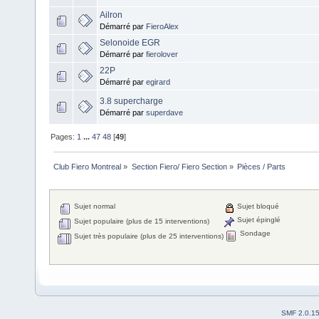
Ailron
Démarré par
FieroAlex
Selonoide EGR
Démarré par
fierolover
22P
Démarré par
egirard
3.8 supercharge
Démarré par
superdave
Pages:
1
...
47
48
[
49
]
Club Fiero Montreal
»
Section Fiero/ Fiero Section
»
Pièces / Parts 
Sujet normal
Sujet bloqué
Sujet épinglé
Sujet populaire (plus de 15 interventions)
Sondage
Sujet très populaire (plus de 25 interventions)
SMF 2.0.1