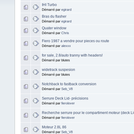
IHI Turbo
Démarré par
egirard
Bras du flasher
Démarré par
egirard
Quater window
Démarré par
Chris
Fiero 1987 a vendre pour pieces ou route
Démarré par
alexxx
for sale, 2.8/auto tranny with headers!
Démarré par blutes
widetrack suspesion
Démarré par blutes
Notchback to fastback conversion
Démarré par
Seb_V8
Serrure Deck Lid- précisions
Démarré par
fierolover
Recherche serrure pour le compartiment moteur (deck Li
Démarré par
fierolover
Moteur 2.8L 86
Démarré par
Seb_V8