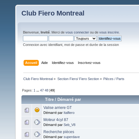
Club Fiero Montreal
Bienvenue,
Invité
. Merci de
vous connecter
ou de
vous inscrire
.
Connexion avec identifiant, mot de passe et durée de la session
Accueil
Aide
Identifiez-vous
Inscrivez-vous
Club Fiero Montreal
»
Section Fiero/ Fiero Section
»
Pièces / Parts 
Pages:
1
...
47
48
[
49
]
Titre
/
Démarré par
Valise arriere GT
Démarré par
Italfiero
Moteur 4cyl 87
Démarré par
Seb_V8
Recherche pièces
Démarré par
superdave