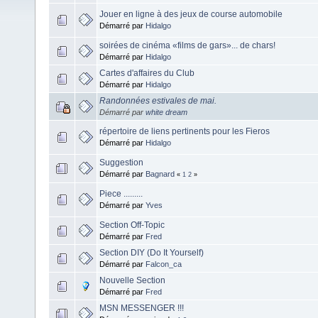
Jouer en ligne à des jeux de course automobile
Démarré par
Hidalgo
soirées de cinéma «films de gars»... de chars!
Démarré par
Hidalgo
Cartes d'affaires du Club
Démarré par
Hidalgo
Randonnées estivales de mai.
Démarré par
white dream
répertoire de liens pertinents pour les Fieros
Démarré par
Hidalgo
Suggestion
Démarré par
Bagnard
«
1
2
»
Piece .........
Démarré par
Yves
Section Off-Topic
Démarré par
Fred
Section DIY (Do It Yourself)
Démarré par
Falcon_ca
Nouvelle Section
Démarré par
Fred
MSN MESSENGER !!!