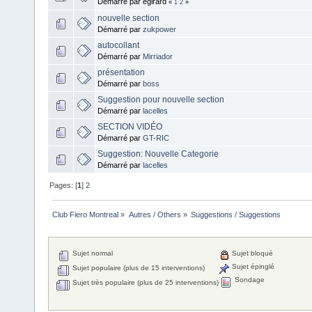
Démarré par egirard
«
1
2
»
nouvelle section
Démarré par
zukpower
autocollant
Démarré par
Mirriador
présentation
Démarré par
boss
Suggestion pour nouvelle section
Démarré par
lacelles
SECTION VIDÉO
Démarré par
GT-RIC
Suggestion: Nouvelle Categorie
Démarré par
lacelles
Pages: [
1
]
2
Club Fiero Montreal
»
Autres / Others
»
Suggestions / Suggestions 
Sujet normal
Sujet bloqué
Sujet épinglé
Sujet populaire (plus de 15 interventions)
Sondage
Sujet très populaire (plus de 25 interventions)