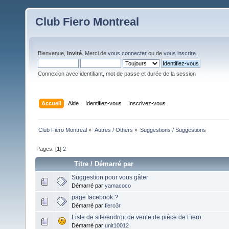
Club Fiero Montreal
Bienvenue,
Invité
. Merci de
vous connecter
ou de
vous inscrire
.
Connexion avec identifiant, mot de passe et durée de la session
Accueil
Aide
Identifiez-vous
Inscrivez-vous
Club Fiero Montreal
»
Autres / Others
»
Suggestions / Suggestions 
Pages: [
1
]
2
Titre
/
Démarré par
Suggestion pour vous gâter
Démarré par
yamacoco
page facebook ?
Démarré par
fiero3r
Liste de site/endroit de vente de pièce de Fiero
Démarré par
unit10012