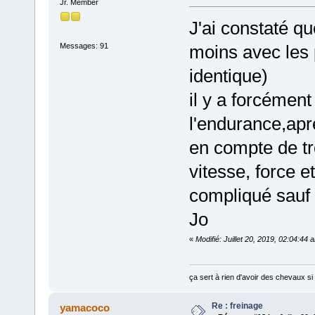
Jr. Member
J'ai constaté q
Messages: 91
moins avec les 
identique)
il y a forcément
l'endurance,aprè
en compte de t
vitesse, force e
compliqué sauf 
Jo
«
Modifié: Juillet 20, 2019, 02:04:44 
ça sert à rien d'avoir des chevaux si i
Re : freinage
yamacoco