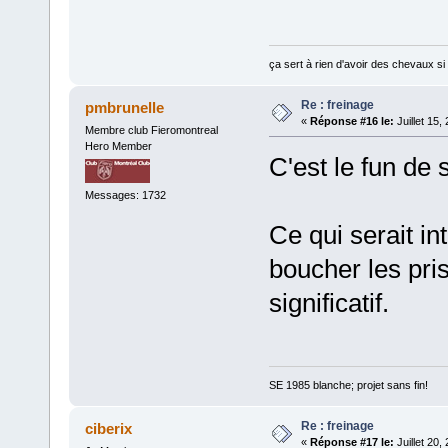
ça sert à rien d'avoir des chevaux si i
Re : freinage
pmbrunelle
«
Réponse #16 le:
Juillet 15,
Membre club Fieromontreal
Hero Member
C'est le fun de
Messages: 1732
Ce qui serait i
boucher les prise
significatif.
SE 1985 blanche; projet sans fin!
Re : freinage
ciberix
«
Réponse #17 le:
Juillet 20,