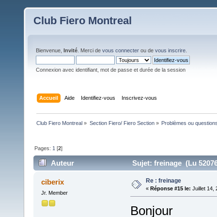
Club Fiero Montreal
Bienvenue,
Invité
. Merci de
vous connecter
ou de
vous inscrire
.
Connexion avec identifiant, mot de passe et durée de la session
Accueil
Aide
Identifiez-vous
Inscrivez-vous
Club Fiero Montreal
»
Section Fiero/ Fiero Section
»
Problèmes ou questions
Pages:
1
[
2
]
Auteur
Sujet: freinage (Lu 52076
Re : freinage
ciberix
«
Réponse #15 le:
Juillet 14,
Jr. Member
Bonjour