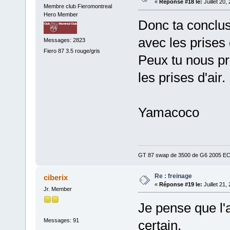
«
Réponse #18 le:
Juillet 20,
Membre club Fieromontreal
Hero Member
Donc ta conclusi
avec les prises
Messages: 2823
Fiero 87 3.5 rouge/gris
Peux tu nous pr
les prises d'air.
Yamacoco
GT 87 swap de 3500 de G6 2005 ECM 
Re : freinage
ciberix
«
Réponse #19 le:
Juillet 21,
Jr. Member
Je pense que l'a
Messages: 91
certain.