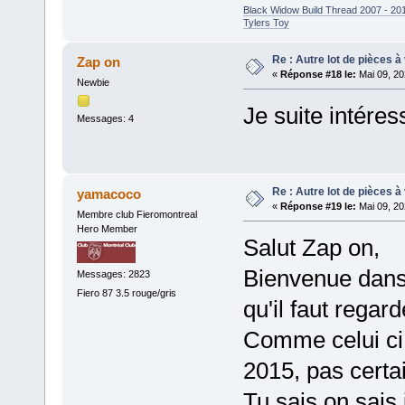
Black Widow Build Thread 2007 - 20
Tylers Toy
Re : Autre lot de pièces à
Zap on
«
Réponse #18 le:
Mai 09, 20
Newbie
Je suite intéres
Messages: 4
Re : Autre lot de pièces à
yamacoco
«
Réponse #19 le:
Mai 09, 20
Membre club Fieromontreal
Hero Member
Salut Zap on,
Bienvenue dans 
Messages: 2823
Fiero 87 3.5 rouge/gris
qu'il faut regar
Comme celui ci 
2015, pas certa
Tu sais on sais 