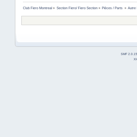
Club Fiero Montreal
»
Section Fiero/ Fiero Section
»
Pièces / Parts 
»
Autre 
SMF 2.0.1
X