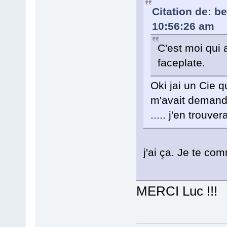
Citation de: b
10:56:26 am
C'est moi qui 
faceplate.
Oki jai un Cie q
m'avait demande
..... j'en trouve
j'ai ça. Je te c
MERCI Luc !!!