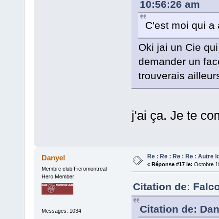
10:56:26 am
C'est moi qui a 
Oki jai un Cie qu
demander un facep
trouverais ailleu
j'ai ça. Je te 
Re : Re : Re : Re : Autre 
Danyel
«
Réponse #17 le:
Octobre 19
Membre club Fieromontreal
Hero Member
Citation de: Falc
Citation de: Da
Messages: 1034