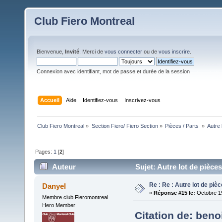
Club Fiero Montreal
Bienvenue,
Invité
. Merci de
vous connecter
ou de
vous inscrire
.
Connexion avec identifiant, mot de passe et durée de la session
Accueil
Aide
Identifiez-vous
Inscrivez-vous
Club Fiero Montreal
»
Section Fiero/ Fiero Section
»
Pièces / Parts 
»
Autre 
Pages:
1
[
2
]
Auteur
Sujet: Autre lot de pièce
Re : Re : Autre lot de piè
Danyel
«
Réponse #15 le:
Octobre 19
Membre club Fieromontreal
Hero Member
Citation de: beno