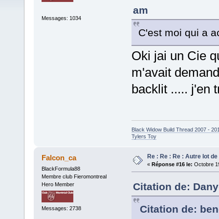
am
Messages: 1034
C'est moi qui a ac
Oki jai un Cie q
m'avait demande
backlit ..... j'e
Black Widow Build Thread 2007 - 20
Tylers Toy
Re : Re : Re : Autre lot d
Falcon_ca
«
Réponse #16 le:
Octobre 19
BlackFormula88
Membre club Fieromontreal
Citation de: Dany
Hero Member
Citation de: ben
Messages: 2738